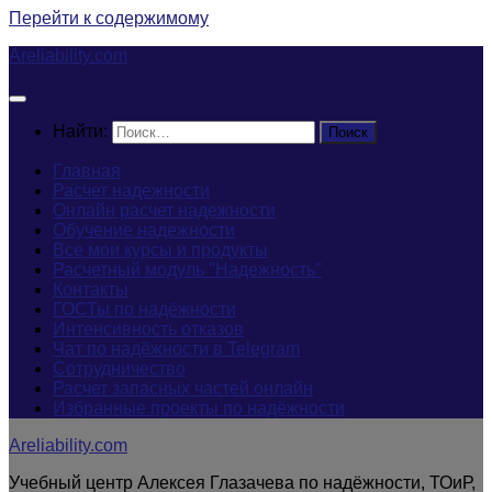
Перейти к содержимому
Areliability.com
Найти:
Главная
Расчет надежности
Онлайн расчет надежности
Обучение надежности
Все мои курсы и продукты
Расчетный модуль "Надежность"
Контакты
ГОСТы по надёжности
Интенсивность отказов
Чат по надёжности в Telegram
Сотрудничество
Расчет запасных частей онлайн
Избранные проекты по надёжности
Areliability.com
Учебный центр Алексея Глазачева по надёжности, ТОиР,