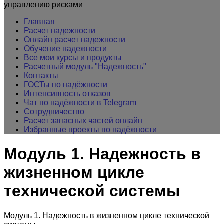
управлению рисками
Главная
Расчет надежности
Онлайн расчет надежности
Обучение надежности
Все мои курсы и продукты
Расчетный модуль "Надежность"
Контакты
ГОСТы по надёжности
Интенсивность отказов
Чат по надёжности в Telegram
Сотрудничество
Расчет запасных частей онлайн
Избранные проекты по надёжности
Модуль 1. Надежность в
жизненном цикле
технической системы
Модуль 1. Надежность в жизненном цикле технической