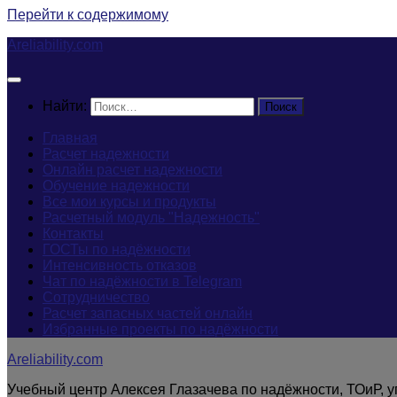
Перейти к содержимому
Areliability.com
Найти:
Главная
Расчет надежности
Онлайн расчет надежности
Обучение надежности
Все мои курсы и продукты
Расчетный модуль "Надежность"
Контакты
ГОСТы по надёжности
Интенсивность отказов
Чат по надёжности в Telegram
Сотрудничество
Расчет запасных частей онлайн
Избранные проекты по надёжности
Areliability.com
Учебный центр Алексея Глазачева по надёжности, ТОиР, 