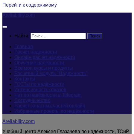
Перейти к содержимому
Areliability.com
Найти:
Главная
Расчет надежности
Онлайн расчет надежности
Обучение надежности
Все мои курсы и продукты
Расчетный модуль "Надежность"
Контакты
ГОСТы по надёжности
Интенсивность отказов
Чат по надёжности в Telegram
Сотрудничество
Расчет запасных частей онлайн
Избранные проекты по надёжности
Areliability.com
Учебный центр Алексея Глазачева по надёжности, ТОиР,