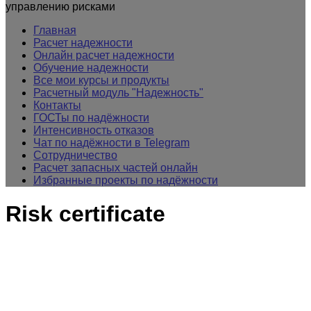
управлению рисками
Главная
Расчет надежности
Онлайн расчет надежности
Обучение надежности
Все мои курсы и продукты
Расчетный модуль "Надежность"
Контакты
ГОСТы по надёжности
Интенсивность отказов
Чат по надёжности в Telegram
Сотрудничество
Расчет запасных частей онлайн
Избранные проекты по надёжности
Risk certificate