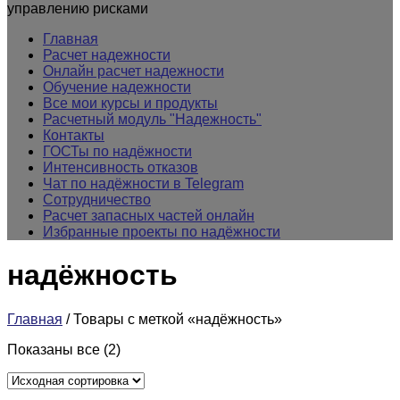
управлению рисками
Главная
Расчет надежности
Онлайн расчет надежности
Обучение надежности
Все мои курсы и продукты
Расчетный модуль "Надежность"
Контакты
ГОСТы по надёжности
Интенсивность отказов
Чат по надёжности в Telegram
Сотрудничество
Расчет запасных частей онлайн
Избранные проекты по надёжности
надёжность
Главная
/ Товары с меткой «надёжность»
Показаны все (2)