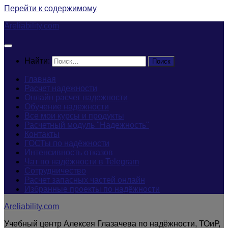
Перейти к содержимому
Areliability.com
Найти:
Главная
Расчет надежности
Онлайн расчет надежности
Обучение надежности
Все мои курсы и продукты
Расчетный модуль "Надежность"
Контакты
ГОСТы по надёжности
Интенсивность отказов
Чат по надёжности в Telegram
Сотрудничество
Расчет запасных частей онлайн
Избранные проекты по надёжности
Areliability.com
Учебный центр Алексея Глазачева по надёжности, ТОиР,