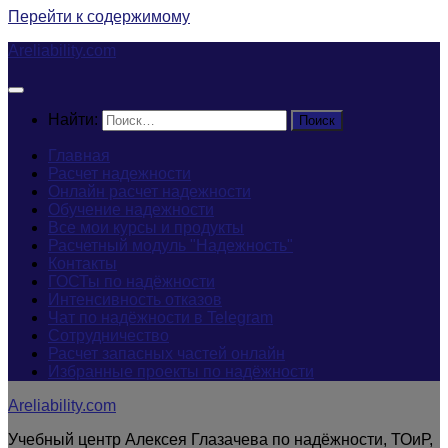
Перейти к содержимому
Areliability.com
Найти:
Главная
Расчет надежности
Онлайн расчет надежности
Обучение надежности
Все мои курсы и продукты
Расчетный модуль "Надежность"
Контакты
ГОСТы по надёжности
Интенсивность отказов
Чат по надёжности в Telegram
Сотрудничество
Расчет запасных частей онлайн
Избранные проекты по надёжности
Areliability.com
Учебный центр Алексея Глазачева по надёжности, ТОиР,