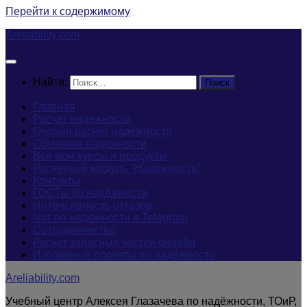
Перейти к содержимому
Areliability.com
Найти:
Главная
Расчет надежности
Онлайн расчет надежности
Обучение надежности
Все мои курсы и продукты
Расчетный модуль "Надежность"
Контакты
ГОСТы по надёжности
Интенсивность отказов
Чат по надёжности в Telegram
Сотрудничество
Расчет запасных частей онлайн
Избранные проекты по надёжности
Areliability.com
Учебный центр Алексея Глазачева по надёжности, ТОиР,