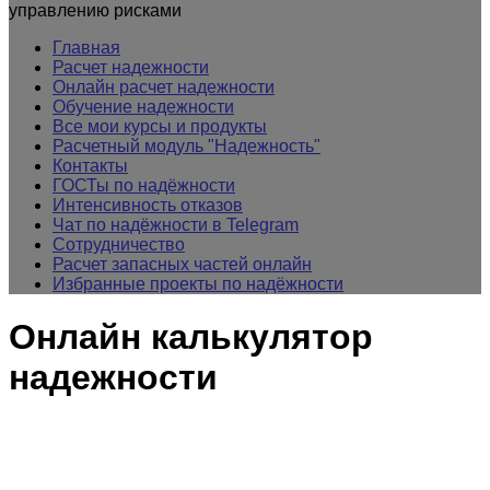
управлению рисками
Главная
Расчет надежности
Онлайн расчет надежности
Обучение надежности
Все мои курсы и продукты
Расчетный модуль "Надежность"
Контакты
ГОСТы по надёжности
Интенсивность отказов
Чат по надёжности в Telegram
Сотрудничество
Расчет запасных частей онлайн
Избранные проекты по надёжности
Онлайн калькулятор
надежности