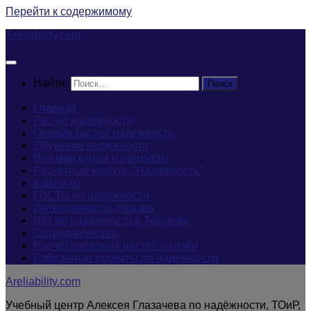
Перейти к содержимому
Areliability.com
Найти:
Главная
Расчет надежности
Онлайн расчет надежности
Обучение надежности
Все мои курсы и продукты
Расчетный модуль "Надежность"
Контакты
ГОСТы по надёжности
Интенсивность отказов
Чат по надёжности в Telegram
Сотрудничество
Расчет запасных частей онлайн
Избранные проекты по надёжности
Areliability.com
Учебный центр Алексея Глазачева по надёжности, ТОиР,