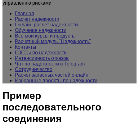
управлению рисками
Главная
Расчет надежности
Онлайн расчет надежности
Обучение надежности
Все мои курсы и продукты
Расчетный модуль "Надежность"
Контакты
ГОСТы по надёжности
Интенсивность отказов
Чат по надёжности в Telegram
Сотрудничество
Расчет запасных частей онлайн
Избранные проекты по надёжности
Пример
последовательного
соединения