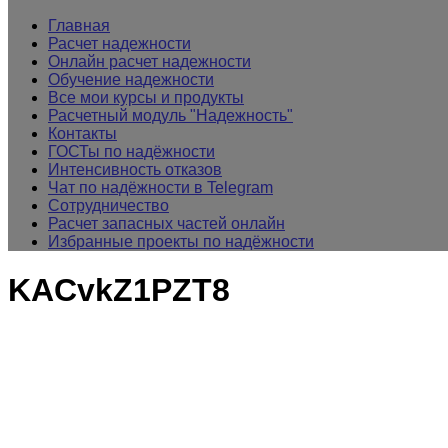
Главная
Расчет надежности
Онлайн расчет надежности
Обучение надежности
Все мои курсы и продукты
Расчетный модуль "Надежность"
Контакты
ГОСТы по надёжности
Интенсивность отказов
Чат по надёжности в Telegram
Сотрудничество
Расчет запасных частей онлайн
Избранные проекты по надёжности
KACvkZ1PZT8