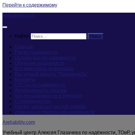
Перейти к содержимому
Areliability.com
Найти:
Главная
Расчет надежности
Онлайн расчет надежности
Обучение надежности
Все мои курсы и продукты
Расчетный модуль "Надежность"
Контакты
ГОСТы по надёжности
Интенсивность отказов
Чат по надёжности в Telegram
Сотрудничество
Расчет запасных частей онлайн
Избранные проекты по надёжности
Areliability.com
Учебный центр Алексея Глазачева по надёжности, ТОиР, 