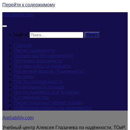
Перейти к содержимому
Areliability.com
Найти:
Главная
Расчет надежности
Онлайн расчет надежности
Обучение надежности
Все мои курсы и продукты
Расчетный модуль "Надежность"
Контакты
ГОСТы по надёжности
Интенсивность отказов
Чат по надёжности в Telegram
Сотрудничество
Расчет запасных частей онлайн
Избранные проекты по надёжности
Areliability.com
Учебный центр Алексея Глазачева по надёжности, ТОиР,