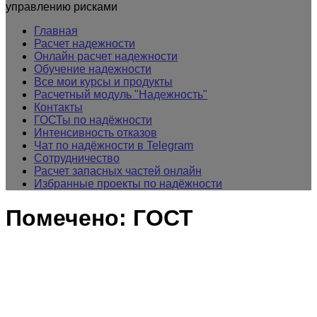
управлению рисками
Главная
Расчет надежности
Онлайн расчет надежности
Обучение надежности
Все мои курсы и продукты
Расчетный модуль "Надежность"
Контакты
ГОСТы по надёжности
Интенсивность отказов
Чат по надёжности в Telegram
Сотрудничество
Расчет запасных частей онлайн
Избранные проекты по надёжности
Помечено:
ГОСТ