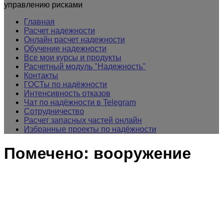
управлению рисками
Главная
Расчет надежности
Онлайн расчет надежности
Обучение надежности
Все мои курсы и продукты
Расчетный модуль "Надежность"
Контакты
ГОСТы по надёжности
Интенсивность отказов
Чат по надёжности в Telegram
Сотрудничество
Расчет запасных частей онлайн
Избранные проекты по надёжности
Помечено:
вооружение