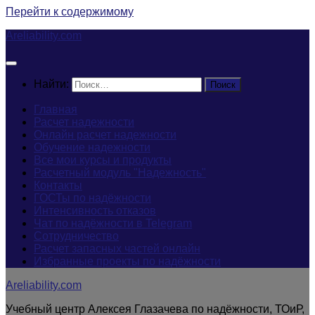
Перейти к содержимому
Areliability.com
Найти:
Главная
Расчет надежности
Онлайн расчет надежности
Обучение надежности
Все мои курсы и продукты
Расчетный модуль "Надежность"
Контакты
ГОСТы по надёжности
Интенсивность отказов
Чат по надёжности в Telegram
Сотрудничество
Расчет запасных частей онлайн
Избранные проекты по надёжности
Areliability.com
Учебный центр Алексея Глазачева по надёжности, ТОиР,