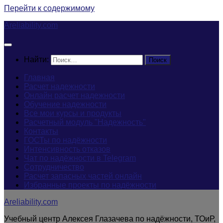
Перейти к содержимому
Areliability.com
Найти:
Главная
Расчет надежности
Онлайн расчет надежности
Обучение надежности
Все мои курсы и продукты
Расчетный модуль "Надежность"
Контакты
ГОСТы по надёжности
Интенсивность отказов
Чат по надёжности в Telegram
Сотрудничество
Расчет запасных частей онлайн
Избранные проекты по надёжности
Areliability.com
Учебный центр Алексея Глазачева по надёжности, ТОиР,