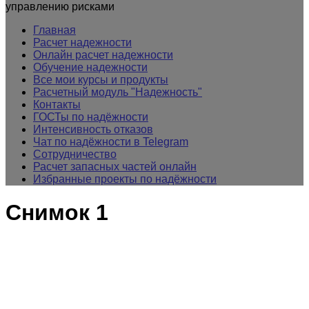
управлению рисками
Главная
Расчет надежности
Онлайн расчет надежности
Обучение надежности
Все мои курсы и продукты
Расчетный модуль "Надежность"
Контакты
ГОСТы по надёжности
Интенсивность отказов
Чат по надёжности в Telegram
Сотрудничество
Расчет запасных частей онлайн
Избранные проекты по надёжности
Снимок 1