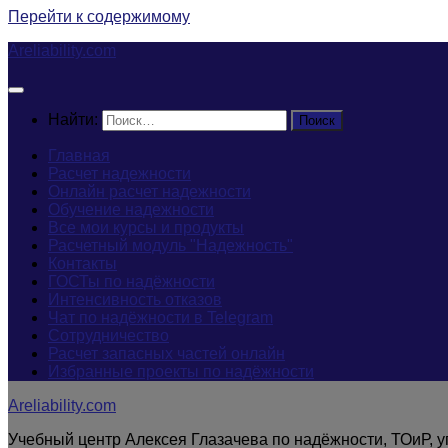
Перейти к содержимому
Areliability.com
Найти:
Главная
Расчет надежности
Онлайн расчет надежности
Обучение надежности
Все мои курсы и продукты
Расчетный модуль "Надежность"
Контакты
ГОСТы по надёжности
Интенсивность отказов
Чат по надёжности в Telegram
Сотрудничество
Расчет запасных частей онлайн
Избранные проекты по надёжности
Areliability.com
Учебный центр Алексея Глазачева по надёжности, ТОиР, 