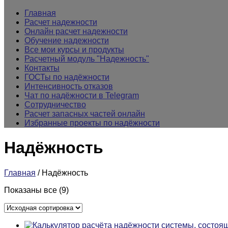
Главная
Расчет надежности
Онлайн расчет надежности
Обучение надежности
Все мои курсы и продукты
Расчетный модуль "Надежность"
Контакты
ГОСТы по надёжности
Интенсивность отказов
Чат по надёжности в Telegram
Сотрудничество
Расчет запасных частей онлайн
Избранные проекты по надёжности
Надёжность
Главная
/ Надёжность
Показаны все (9)