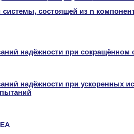
 системы, состоящей из n компонент
ваний надёжности при сокращённом
аний надёжности при ускоренных и
спытаний
MEA