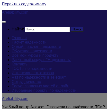
Перейти к содержимому
Areliability.com
Найти:
Главная
Расчет надежности
Онлайн расчет надежности
Обучение надежности
Все мои курсы и продукты
Расчетный модуль "Надежность"
Контакты
ГОСТы по надёжности
Интенсивность отказов
Чат по надёжности в Telegram
Сотрудничество
Расчет запасных частей онлайн
Избранные проекты по надёжности
Areliability.com
Учебный центр Алексея Глазачева по надёжности, ТОиР,