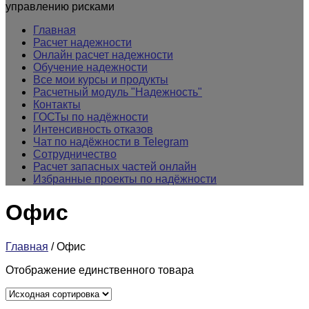
управлению рисками
Главная
Расчет надежности
Онлайн расчет надежности
Обучение надежности
Все мои курсы и продукты
Расчетный модуль "Надежность"
Контакты
ГОСТы по надёжности
Интенсивность отказов
Чат по надёжности в Telegram
Сотрудничество
Расчет запасных частей онлайн
Избранные проекты по надёжности
Офис
Главная
/ Офис
Отображение единственного товара