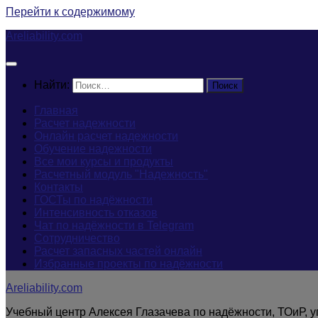
Перейти к содержимому
Areliability.com
Найти:
Главная
Расчет надежности
Онлайн расчет надежности
Обучение надежности
Все мои курсы и продукты
Расчетный модуль "Надежность"
Контакты
ГОСТы по надёжности
Интенсивность отказов
Чат по надёжности в Telegram
Сотрудничество
Расчет запасных частей онлайн
Избранные проекты по надёжности
Areliability.com
Учебный центр Алексея Глазачева по надёжности, ТОиР, 