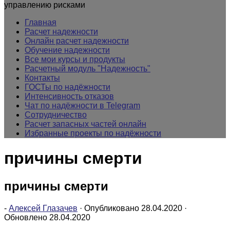
управлению рисками
Главная
Расчет надежности
Онлайн расчет надежности
Обучение надежности
Все мои курсы и продукты
Расчетный модуль "Надежность"
Контакты
ГОСТы по надёжности
Интенсивность отказов
Чат по надёжности в Telegram
Сотрудничество
Расчет запасных частей онлайн
Избранные проекты по надёжности
причины смерти
причины смерти
-
Алексей Глазачев
· Опубликовано
28.04.2020
·
Обновлено
28.04.2020