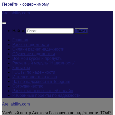
Перейти к содержимому
Areliability.com
Найти:
Главная
Расчет надежности
Онлайн расчет надежности
Обучение надежности
Все мои курсы и продукты
Расчетный модуль "Надежность"
Контакты
ГОСТы по надёжности
Интенсивность отказов
Чат по надёжности в Telegram
Сотрудничество
Расчет запасных частей онлайн
Избранные проекты по надёжности
Areliability.com
Учебный центр Алексея Глазачева по надёжности, ТОиР,