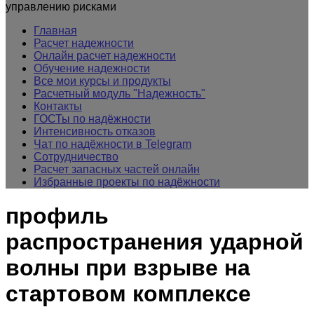
управлению рисками
Главная
Расчет надежности
Онлайн расчет надежности
Обучение надежности
Все мои курсы и продукты
Расчетный модуль "Надежность"
Контакты
ГОСТы по надёжности
Интенсивность отказов
Чат по надёжности в Telegram
Сотрудничество
Расчет запасных частей онлайн
Избранные проекты по надёжности
профиль
распространения ударной
волны при взрыве на
стартовом комплексе