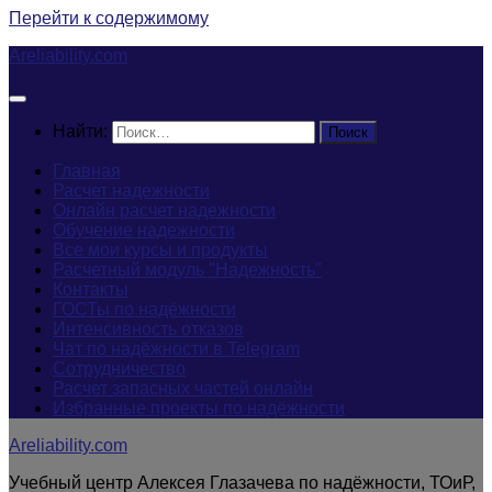
Перейти к содержимому
Areliability.com
Найти:
Главная
Расчет надежности
Онлайн расчет надежности
Обучение надежности
Все мои курсы и продукты
Расчетный модуль "Надежность"
Контакты
ГОСТы по надёжности
Интенсивность отказов
Чат по надёжности в Telegram
Сотрудничество
Расчет запасных частей онлайн
Избранные проекты по надёжности
Areliability.com
Учебный центр Алексея Глазачева по надёжности, ТОиР,