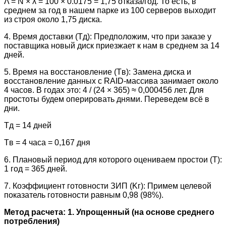
Λ = N × λ = 100 × 0.0175 = 1,75 отказа/год. То есть, в
среднем за год в нашем парке из 100 серверов выходит
из строя около 1,75 диска.
4. Время доставки (Tд): Предположим, что при заказе у
поставщика новый диск приезжает к нам в среднем за 14
дней.
5. Время на восстановление (Tв): Замена диска и
восстановление данных с RAID-массива занимает около
4 часов. В годах это: 4 / (24 × 365) ≈ 0,000456 лет. Для
простоты будем оперировать днями. Переведем всё в
дни.
Tд = 14 дней
Tв = 4 часа = 0,167 дня
6. Плановый период для которого оцениваем простои (T):
1 год = 365 дней.
7. Коэффициент готовности ЗИП (Kг): Примем целевой
показатель готовности равным 0,98 (98%).
Метод расчета: 1. Упрощенный (на основе среднего
потребления)