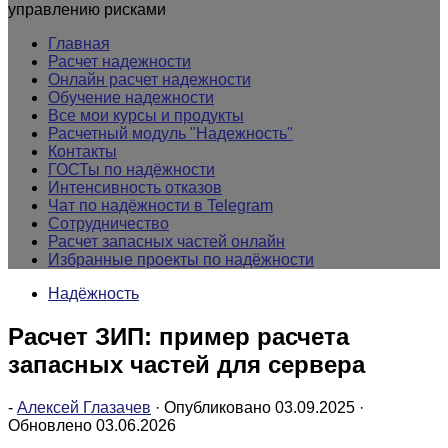
управлению рисками
Главная
Расчет надежности
Онлайн расчет надежности
Обучение надежности
Все мои курсы и продукты
Расчетный модуль "Надежность"
Контакты
ГОСТы по надёжности
Интенсивность отказов
Чат по надёжности в Telegram
Сотрудничество
Расчет запасных частей онлайн
Избранные проекты по надёжности
Надёжность
Расчет ЗИП: пример расчета
запасных частей для сервера
-
Алексей Глазачев
· Опубликовано
03.09.2025
·
Обновлено
03.06.2026