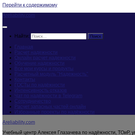
Перейти к содержимому
Areliability.com
Найти:
Главная
Расчет надежности
Онлайн расчет надежности
Обучение надежности
Все мои курсы и продукты
Расчетный модуль "Надежность"
Контакты
ГОСТы по надёжности
Интенсивность отказов
Чат по надёжности в Telegram
Сотрудничество
Расчет запасных частей онлайн
Избранные проекты по надёжности
Areliability.com
Учебный центр Алексея Глазачева по надёжности, ТОиР, 