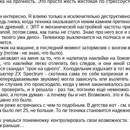
ка на прочность. Это просто жесть жестокая по стрессоус
ли интересно. Я влияю только и исключительно деструктив
едь гнева, когда техника оказывается неким камнем преткн
а древний, с ЭЛТ и механической настройкой частоты прие
апой, потом сама, как папы не стало. Знаю про него все и 
е твоего ума дело». Телевизор выключается на полчаса и 
яется.
ужик на машине, в последний момент затормозив с визгом в
 (потом - не знаю, что было).
аезжают на меня за то, что я налепила наклейки на боко
, что наклейки легко отлепить без следов, и они мной
я скандал "трое на одного". Холодильник издыхает в тот же
ьютер ZX Spectrum - скотинка сама по себе капризная и 
непередаваемыми звуками) могла зависнуть или вылететь
 случаев это происходило, когда у меня заканчивалось р
 проверить, и я решала - раз так, погоняю еще немножко
язано, а потом думаю - а почему бы и нет. Возможно, это и
авно это было.
ем реже встречаюсь с чем-то подобным. В детстве вот - см.
 было лет 25, не больше. То ли техника становится надежне
 ты учишься понемножку контролировать свои возможности. 
как раньше…