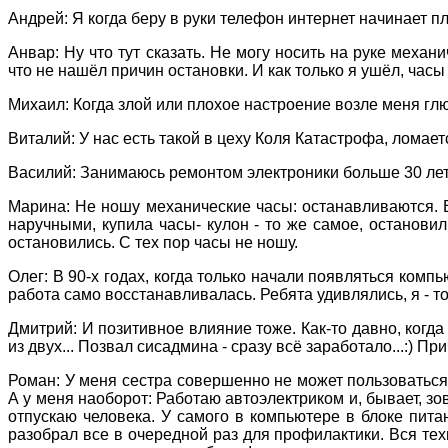
Андрей: Я когда беру в руки телефон интернет начинает 
Анвар: Ну что тут сказать. Не могу носить на руке меха
что не нашёл причин остановки. И как только я ушёл, часы 
Михаил: Когда злой или плохое настроение возле меня гл
Виталий: У нас есть такой в цеху Коля Катастрофа, ломаетс
Василий: Занимаюсь ремонтом электроники больше 30 лет.
Марина: Не ношу механические часы: останавливаются. Вн
наручными, купила часы- кулон - то же самое, остановил
остановились. С тех пор часы не ношу.
Олег: В 90-х годах, когда только начали появляться ком
работа само восстанавливалась. Ребята удивлялись, я - то
Дмитрий: И позитивное влияние тоже. Как-то давно, когда
из двух... Позвал сисадмина - сразу всё заработало...:) Пр
Роман: У меня сестра совершенно не может пользоваться
А у меня наоборот: Работаю автоэлектриком и, бывает, зов
отпускаю человека. У самого в компьютере в блоке пита
разобрал все в очередной раз для профилактики. Вся тех