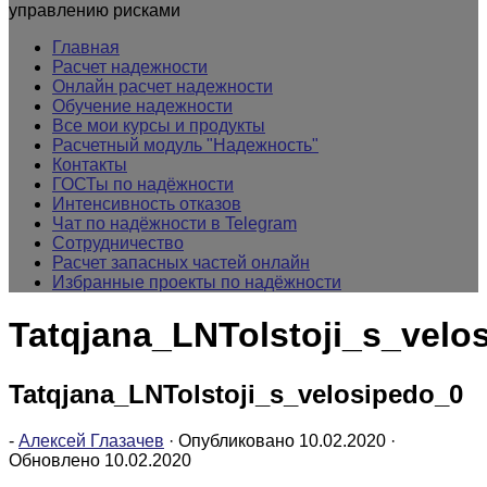
управлению рисками
Главная
Расчет надежности
Онлайн расчет надежности
Обучение надежности
Все мои курсы и продукты
Расчетный модуль "Надежность"
Контакты
ГОСТы по надёжности
Интенсивность отказов
Чат по надёжности в Telegram
Сотрудничество
Расчет запасных частей онлайн
Избранные проекты по надёжности
Tatqjana_LNTolstoji_s_velo
Tatqjana_LNTolstoji_s_velosipedo_0
-
Алексей Глазачев
· Опубликовано
10.02.2020
·
Обновлено
10.02.2020