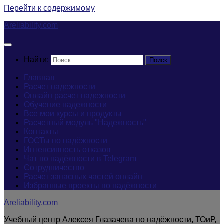
Перейти к содержимому
Areliability.com
Найти:
Главная
Расчет надежности
Онлайн расчет надежности
Обучение надежности
Все мои курсы и продукты
Расчетный модуль "Надежность"
Контакты
ГОСТы по надёжности
Интенсивность отказов
Чат по надёжности в Telegram
Сотрудничество
Расчет запасных частей онлайн
Избранные проекты по надёжности
Areliability.com
Учебный центр Алексея Глазачева по надёжности, ТОиР,