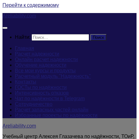
Перейти к содержимому
Areliability.com
Найти:
Главная
Расчет надежности
Онлайн расчет надежности
Обучение надежности
Все мои курсы и продукты
Расчетный модуль "Надежность"
Контакты
ГОСТы по надёжности
Интенсивность отказов
Чат по надёжности в Telegram
Сотрудничество
Расчет запасных частей онлайн
Избранные проекты по надёжности
Areliability.com
Учебный центр Алексея Глазачева по надёжности, ТОиР,