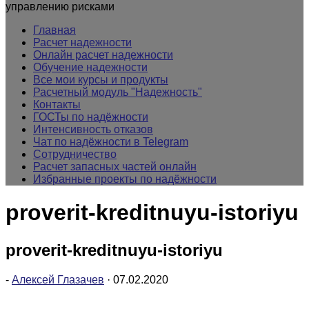
управлению рисками
Главная
Расчет надежности
Онлайн расчет надежности
Обучение надежности
Все мои курсы и продукты
Расчетный модуль "Надежность"
Контакты
ГОСТы по надёжности
Интенсивность отказов
Чат по надёжности в Telegram
Сотрудничество
Расчет запасных частей онлайн
Избранные проекты по надёжности
proverit-kreditnuyu-istoriyu
proverit-kreditnuyu-istoriyu
-
Алексей Глазачев
·
07.02.2020