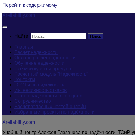
Перейти к содержимому
Areliability.com
Найти:
Главная
Расчет надежности
Онлайн расчет надежности
Обучение надежности
Все мои курсы и продукты
Расчетный модуль "Надежность"
Контакты
ГОСТы по надёжности
Интенсивность отказов
Чат по надёжности в Telegram
Сотрудничество
Расчет запасных частей онлайн
Избранные проекты по надёжности
Areliability.com
Учебный центр Алексея Глазачева по надёжности, ТОиР, 