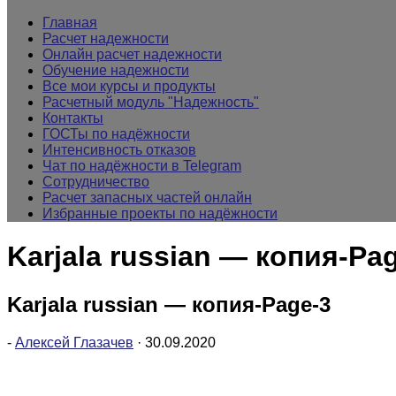
Главная
Расчет надежности
Онлайн расчет надежности
Обучение надежности
Все мои курсы и продукты
Расчетный модуль "Надежность"
Контакты
ГОСТы по надёжности
Интенсивность отказов
Чат по надёжности в Telegram
Сотрудничество
Расчет запасных частей онлайн
Избранные проекты по надёжности
Karjala russian — копия-Pa
Karjala russian — копия-Page-3
-
Алексей Глазачев
·
30.09.2020