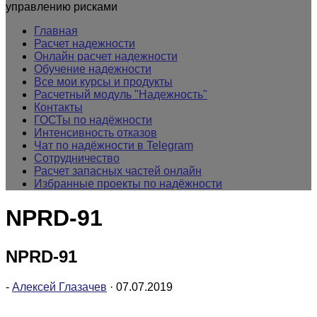
управлению рисками
Главная
Расчет надежности
Онлайн расчет надежности
Обучение надежности
Все мои курсы и продукты
Расчетный модуль "Надежность"
Контакты
ГОСТы по надёжности
Интенсивность отказов
Чат по надёжности в Telegram
Сотрудничество
Расчет запасных частей онлайн
Избранные проекты по надёжности
NPRD-91
NPRD-91
-
Алексей Глазачев
·
07.07.2019