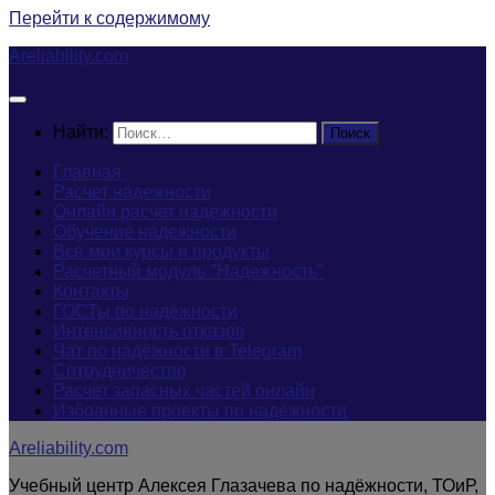
Перейти к содержимому
Areliability.com
Найти:
Главная
Расчет надежности
Онлайн расчет надежности
Обучение надежности
Все мои курсы и продукты
Расчетный модуль "Надежность"
Контакты
ГОСТы по надёжности
Интенсивность отказов
Чат по надёжности в Telegram
Сотрудничество
Расчет запасных частей онлайн
Избранные проекты по надёжности
Areliability.com
Учебный центр Алексея Глазачева по надёжности, ТОиР,