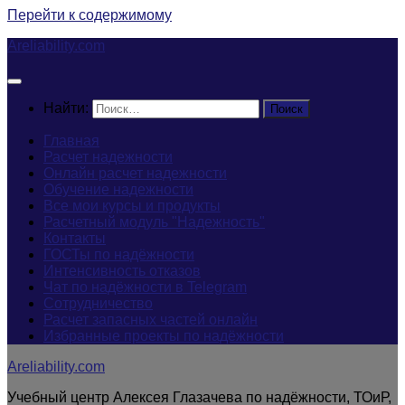
Перейти к содержимому
Areliability.com
Найти:
Главная
Расчет надежности
Онлайн расчет надежности
Обучение надежности
Все мои курсы и продукты
Расчетный модуль "Надежность"
Контакты
ГОСТы по надёжности
Интенсивность отказов
Чат по надёжности в Telegram
Сотрудничество
Расчет запасных частей онлайн
Избранные проекты по надёжности
Areliability.com
Учебный центр Алексея Глазачева по надёжности, ТОиР,