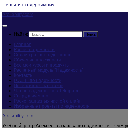
Перейти к содержимому
Areliability.com
Найти:
Главная
Расчет надежности
Онлайн расчет надежности
Обучение надежности
Все мои курсы и продукты
Расчетный модуль "Надежность"
Контакты
ГОСТы по надёжности
Интенсивность отказов
Чат по надёжности в Telegram
Сотрудничество
Расчет запасных частей онлайн
Избранные проекты по надёжности
Areliability.com
Учебный центр Алексея Глазачева по надёжности, ТОиР, 