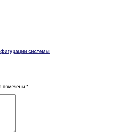
онфигурации системы
я помечены
*