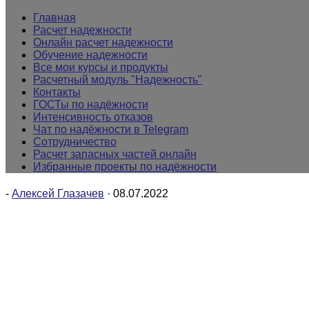
Главная
Расчет надежности
Онлайн расчет надежности
Обучение надежности
Все мои курсы и продукты
Расчетный модуль "Надежность"
Контакты
ГОСТы по надёжности
Интенсивность отказов
Чат по надёжности в Telegram
Сотрудничество
Расчет запасных частей онлайн
Избранные проекты по надёжности
-
Алексей Глазачев
·
08.07.2022