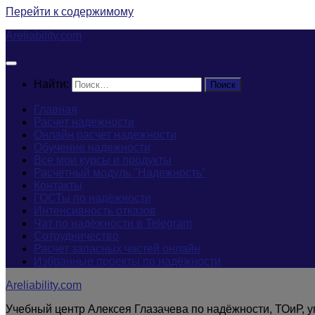
Перейти к содержимому
Areliability.com
Найти:
Главная
Расчет надежности
Онлайн расчет надежности
Обучение надежности
Все мои курсы и продукты
Расчетный модуль "Надежность"
Контакты
ГОСТы по надёжности
Интенсивность отказов
Чат по надёжности в Telegram
Сотрудничество
Расчет запасных частей онлайн
Избранные проекты по надёжности
Areliability.com
Учебный центр Алексея Глазачева по надёжности, ТОиР, 