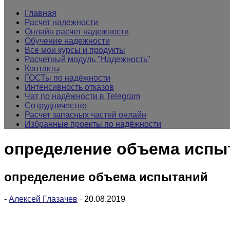
Главная
Расчет надежности
Онлайн расчет надежности
Обучение надежности
Все мои курсы и продукты
Расчетный модуль "Надежность"
Контакты
ГОСТы по надёжности
Интенсивность отказов
Чат по надёжности в Telegram
Сотрудничество
Расчет запасных частей онлайн
Избранные проекты по надёжности
определение объема испы
определение объема испытаний
-
Алексей Глазачев
·
20.08.2019